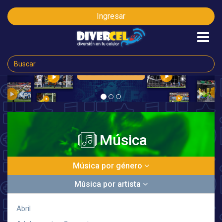
Ingresar
CLICK AQUÍ
Previous
Next
Música
Música por género
Música por artista
Abril