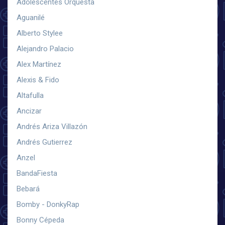
Adolescentes Orquesta
Aguanilé
Alberto Stylee
Alejandro Palacio
Alex Martínez
Alexis & Fido
Altafulla
Ancizar
Andrés Ariza Villazón
Andrés Gutierrez
Anzel
BandaFiesta
Bebará
Bomby - DonkyRap
Bonny Cépeda