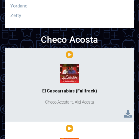
Yordano
Zetty
Checo Acosta
El Cascarrabias (Fulltrack)
Checo Acosta ft. Alci Acosta