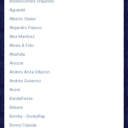
Adolescentes Orquesta
Aguanilé
Alberto Stylee
Alejandro Palacio
Alex Martínez
Alexis & Fido
Altafulla
Ancizar
Andrés Ariza Villazón
Andrés Gutierrez
Anzel
BandaFiesta
Bebará
Bomby - DonkyRap
Bonny Cépeda