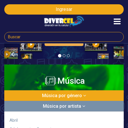
Ingresar
CLICK AQ
AHORA
Previous
Next
Música
Música por género
Música por artista
Abril