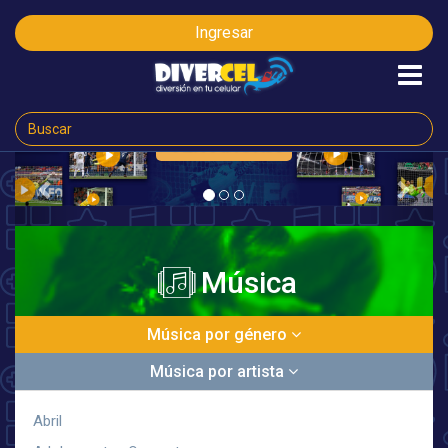
Ingresar
VER AHORA
Previous
Next
Música
Música por género
Música por artista
Abril