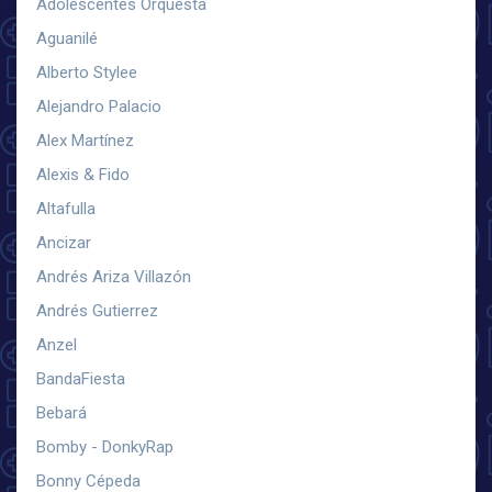
Adolescentes Orquesta
Aguanilé
Alberto Stylee
Alejandro Palacio
Alex Martínez
Alexis & Fido
Altafulla
Ancizar
Andrés Ariza Villazón
Andrés Gutierrez
Anzel
BandaFiesta
Bebará
Bomby - DonkyRap
Bonny Cépeda