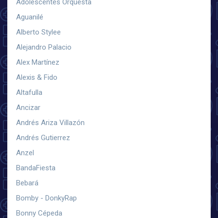
Adolescentes Orquesta
Aguanilé
Alberto Stylee
Alejandro Palacio
Alex Martínez
Alexis & Fido
Altafulla
Ancizar
Andrés Ariza Villazón
Andrés Gutierrez
Anzel
BandaFiesta
Bebará
Bomby - DonkyRap
Bonny Cépeda