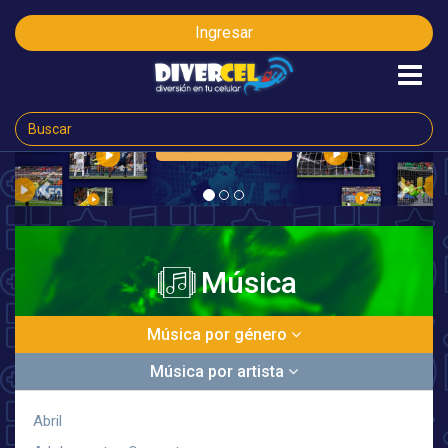
Ingresar
CLICK AQUÍ
ORA
Previous
Next
Música
Música por género
Música por artista
Abril