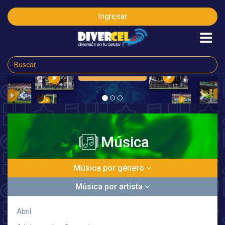
Ingresar
VER AHORA
Previous
Next
Música
Música por género
Música por artista
Abril