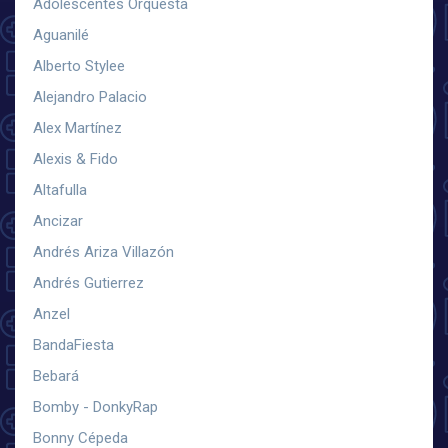
Adolescentes Orquesta
Aguanilé
Alberto Stylee
Alejandro Palacio
Alex Martínez
Alexis & Fido
Altafulla
Ancizar
Andrés Ariza Villazón
Andrés Gutierrez
Anzel
BandaFiesta
Bebará
Bomby - DonkyRap
Bonny Cépeda