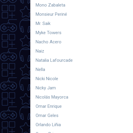
Mono Zabaleta
Monsieur Periné
Mr. Saik
Myke Towers
Nacho Acero
Naiz
Natalia Lafourcade
Nella
Nicki Nicole
Nicky Jam
Nicolás Mayorca
Omar Enrique
Omar Geles
Orlando Liñia
Oscar Prince