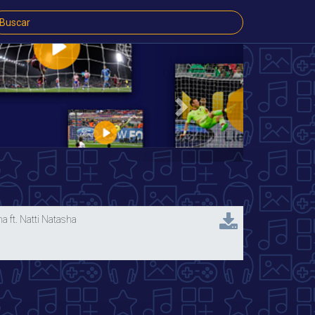
Next
a ft. Natti Natasha