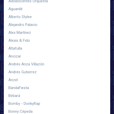
Adolescentes Orquesta
Aguanilé
Alberto Stylee
Alejandro Palacio
Alex Martínez
Alexis & Fido
Altafulla
Ancizar
Andrés Ariza Villazón
Andrés Gutierrez
Anzel
BandaFiesta
Bebará
Bomby - DonkyRap
Bonny Cépeda