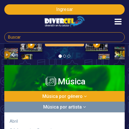
Ingresar
VER AHORA
Previous
Next
Música
Música por género
Música por artista
Abril