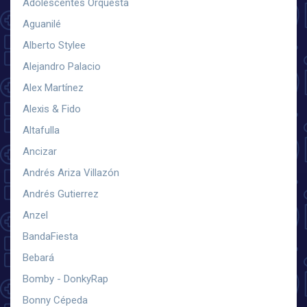
Adolescentes Orquesta
Aguanilé
Alberto Stylee
Alejandro Palacio
Alex Martínez
Alexis & Fido
Altafulla
Ancizar
Andrés Ariza Villazón
Andrés Gutierrez
Anzel
BandaFiesta
Bebará
Bomby - DonkyRap
Bonny Cépeda