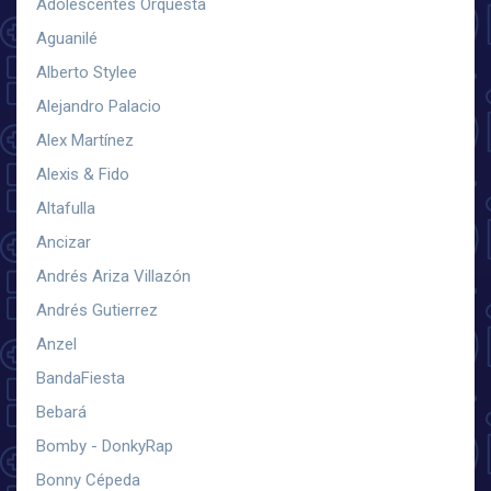
Adolescentes Orquesta
Aguanilé
Alberto Stylee
Alejandro Palacio
Alex Martínez
Alexis & Fido
Altafulla
Ancizar
Andrés Ariza Villazón
Andrés Gutierrez
Anzel
BandaFiesta
Bebará
Bomby - DonkyRap
Bonny Cépeda