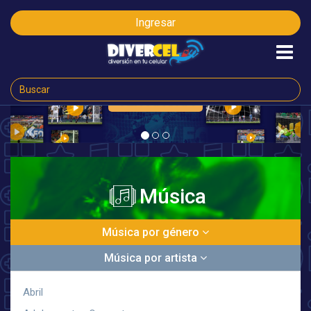
Ingresar
CLICK AQ
AHORA
Previous
Next
Música
Música por género
Música por artista
Abril