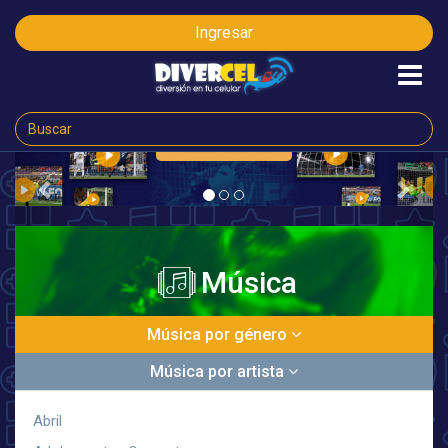
Ingresar
CLICK AQUÍ
ORA
Previous
Next
Música
Música por género
Música por artista
Abril