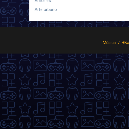
Amor es...
Arte urbano
Música
+Ba