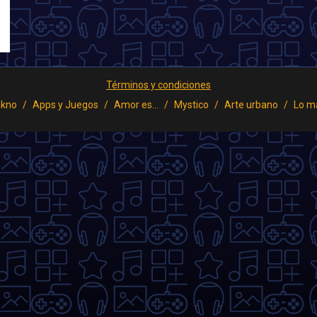
Términos y condiciones
kno
Apps y Juegos
Amor es...
Mystico
Arte urbano
Lo m